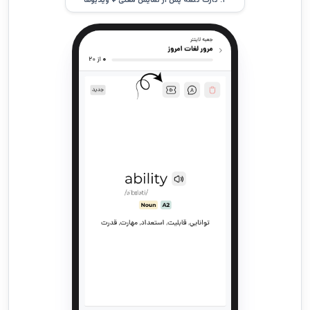
۲. کارت کلمه پس از نمایش معنی + ویدیوها