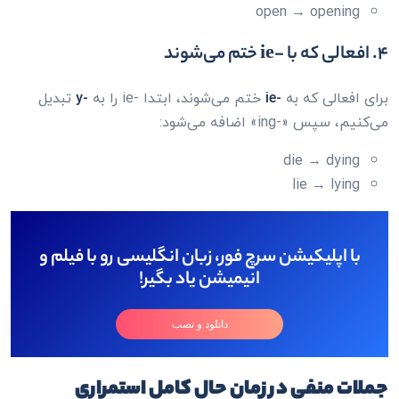
open → opening
۴. افعالی که با -ie ختم می‌شوند
برای افعالی که به
-ie
ختم می‌شوند، ابتدا -ie را به
-y
تبدیل
می‌کنیم، سپس «-ing» اضافه می‌شود:
die → dying
lie → lying
با اپلیکیشن سرچ فور، زبان انگلیسی رو با فیلم و
انیمیشن یاد بگیر!
دانلود و نصب
جملات منفی در زمان حال کامل استمراری