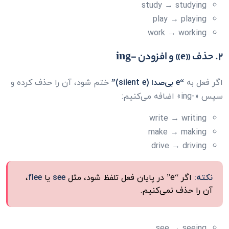
study → studying
play → playing
work → working
۲. حذف «e» و افزودن -ing
اگر فعل به
“e بی‌صدا (silent e)”
ختم شود، آن را حذف کرده و
سپس «-ing» اضافه می‌کنیم:
write → writing
make → making
drive → driving
نکته:
اگر “e” در پایان فعل تلفظ شود، مثل
see
یا
flee
،
آن را حذف نمی‌کنیم.
see → seeing