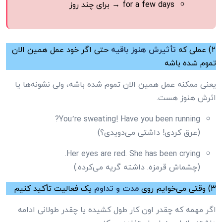
for a few days → برای چند روز
۲) عملی که
تأثیرش هنوز باقیه
حتی اگر خود عمل همین الان
تموم شده باشه
یعنی ممکنه عمل همین الان تموم شده باشه، ولی نشونه‌ها یا
اثرش هنوز هست.
You’re sweating! Have you been running?
(عرق کردی! داشتی می‌دویدی؟)
Her eyes are red. She has been crying.
(چشماش قرمزه. داشته گریه می‌کرده.)
۳) وقتی می‌خوایم روی
مدت و تداوم
یک فعالیت تأکید کنیم
اگر مهمه که چقدر اون کار طول کشیده یا چقدر طولانی ادامه