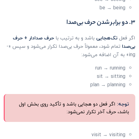
be → being
۳. دو برابر شدن حرف بی‌صدا
اگر فعل
تک‌هجایی
باشد و به ترتیب با
حرف صدادار + حرف
بی‌صدا
تمام شود، معمولاً حرف بی‌صدا تکرار می‌شود و سپس «-
ing» به آن اضافه می‌شود:
run → running
sit → sitting
plan → planning
توجه:
اگر فعل دو هجایی باشد و تأکید روی بخش اول
باشد، حرف آخر تکرار نمی‌شود:
visit → visiting