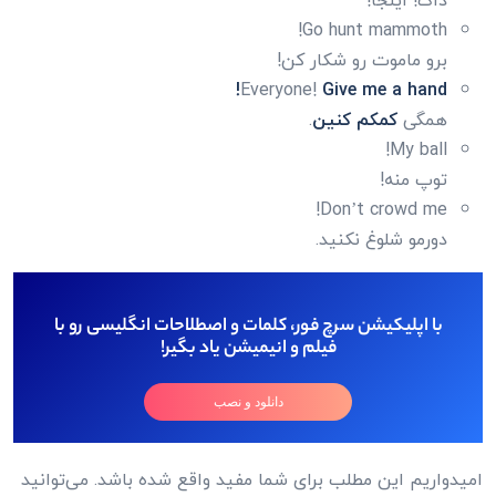
داگ! اینجا!
Go hunt mammoth!
برو ماموت رو شکار کن!
Everyone!
Give me a hand!
همگی
کمکم کنین
.
My ball!
توپ منه!
Don’t crowd me!
دورمو شلوغ نکنید.
با اپلیکیشن سرچ فور، کلمات و اصطلاحات انگلیسی رو با
فیلم و انیمیشن یاد بگیر!
دانلود و نصب
امیدواریم این مطلب برای شما مفید واقع شده باشد. می‌توانید