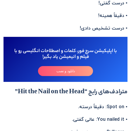
• درست گفتی!
• دقیقاً همینه!
• درست تشخیص دادی!
با اپلیکیشن سرچ فور، کلمات و اصطلاحات انگلیسی رو با
فیلم و انیمیشن یاد بگیر!
دانلود و نصب
مترادف‌های رایج “Hit the Nail on the Head”
• Spot on: دقیقاً درسته.
• You nailed it: عالی گفتی.