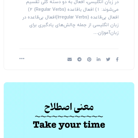
در زبان انگلیسی، افعال به دو دسته کلی تقسیم
می‌شوند: ۱) افعال باقاعده (Regular Verbs) ۲)
افعال بی‌قاعده (Irregular Verbs)افعال بی‌قاعده در
زبان انگلیسی از جمله چالش‌های یادگیری برای
زبان‌آموزان…